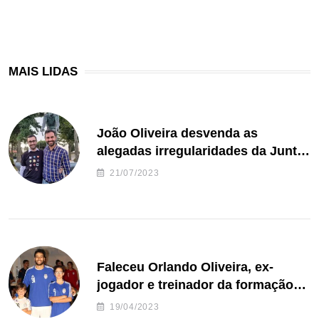
MAIS LIDAS
João Oliveira desvenda as
alegadas irregularidades da Junta
de Freguesia S. João de Ver
21/07/2023
Faleceu Orlando Oliveira, ex-
jogador e treinador da formação
de andebol do Feirense
19/04/2023