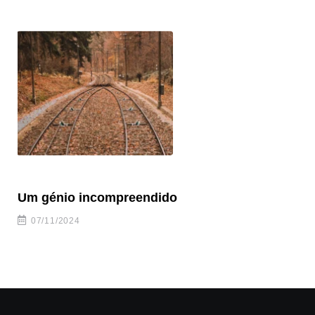
Um génio incompreendido
Pr
ca
07/11/2024