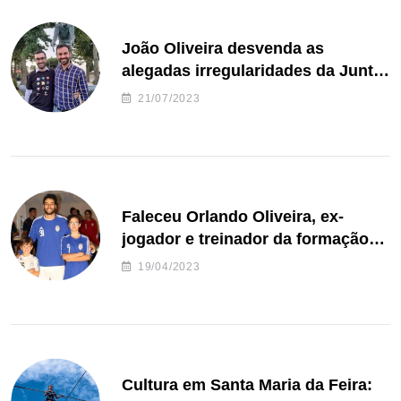
João Oliveira desvenda as
alegadas irregularidades da Junta
de Freguesia S. João de Ver
21/07/2023
Faleceu Orlando Oliveira, ex-
jogador e treinador da formação
de andebol do Feirense
19/04/2023
Cultura em Santa Maria da Feira: