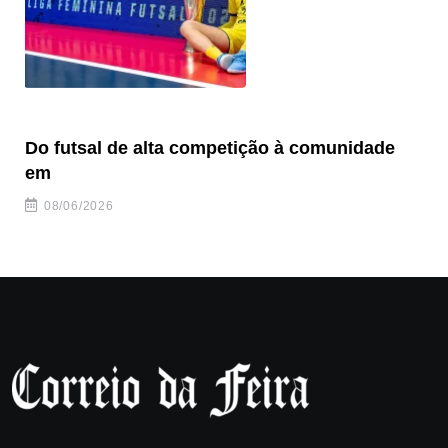
Do futsal de alta competição à comunidade
“F
em
08/06/2026