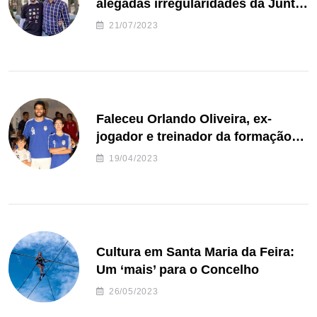
alegadas irregularidades da Junta
de Freguesia S. João de Ver
21/07/2023
Faleceu Orlando Oliveira, ex-
jogador e treinador da formação
de andebol do Feirense
19/04/2023
Cultura em Santa Maria da Feira:
Um ‘mais’ para o Concelho
26/05/2023