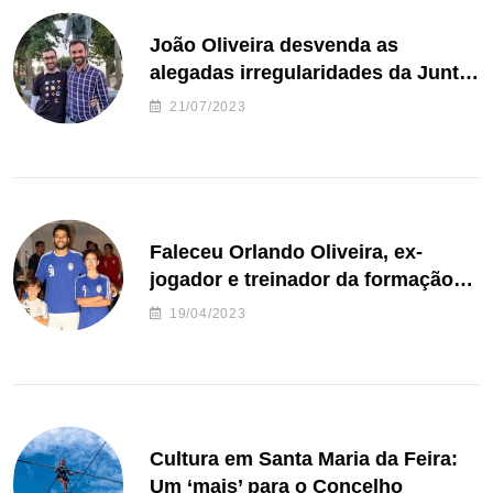
João Oliveira desvenda as
alegadas irregularidades da Junta
de Freguesia S. João de Ver
21/07/2023
Faleceu Orlando Oliveira, ex-
jogador e treinador da formação
de andebol do Feirense
19/04/2023
Cultura em Santa Maria da Feira:
Um ‘mais’ para o Concelho