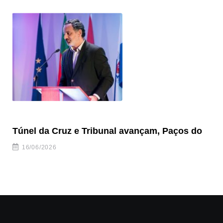
Túnel da Cruz e Tribunal avançam, Paços do
Ve
to
16/06/2026