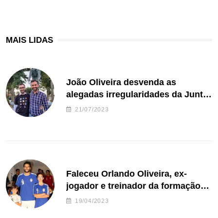
MAIS LIDAS
João Oliveira desvenda as
alegadas irregularidades da Junta
de Freguesia S. João de Ver
21/07/2023
Faleceu Orlando Oliveira, ex-
jogador e treinador da formação
de andebol do Feirense
19/04/2023