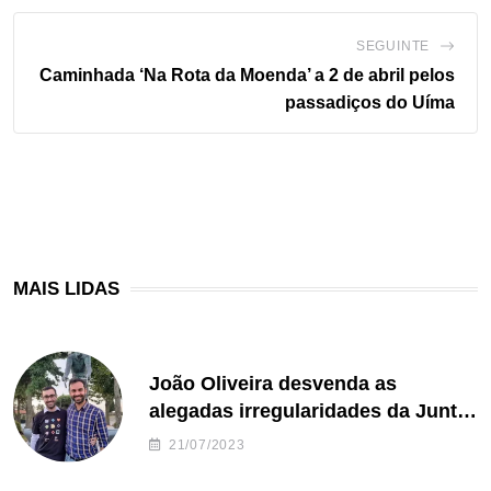
SEGUINTE
Caminhada ‘Na Rota da Moenda’ a 2 de abril pelos
passadiços do Uíma
MAIS LIDAS
João Oliveira desvenda as
alegadas irregularidades da Junta
de Freguesia S. João de Ver
21/07/2023