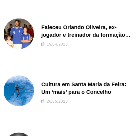
Faleceu Orlando Oliveira, ex-
jogador e treinador da formação
de andebol do Feirense
19/04/2023
Cultura em Santa Maria da Feira:
Um ‘mais’ para o Concelho
26/05/2023