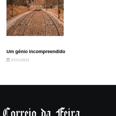
Um génio incompreendido
Pr
ca
07/11/2024