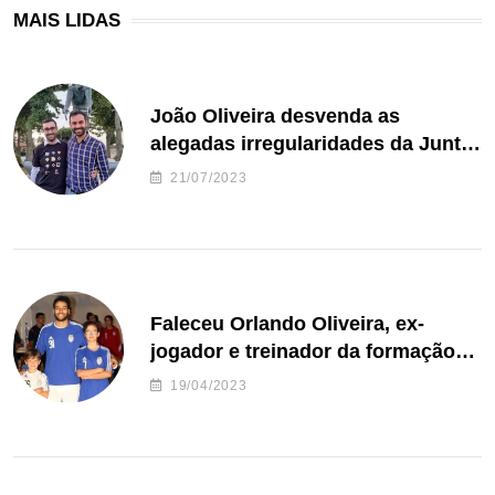
MAIS LIDAS
João Oliveira desvenda as
alegadas irregularidades da Junta
de Freguesia S. João de Ver
21/07/2023
Faleceu Orlando Oliveira, ex-
jogador e treinador da formação
de andebol do Feirense
19/04/2023