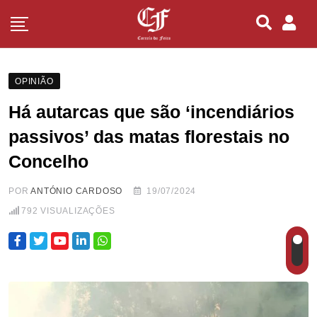
OPINIÃO
Há autarcas que são ‘incendiários
passivos’ das matas florestais no
Concelho
POR
ANTÓNIO CARDOSO
19/07/2024
792
VISUALIZAÇÕES