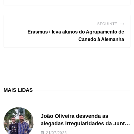
SEGUINTE
Erasmus+ leva alunos do Agrupamento de
Canedo à Alemanha
MAIS LIDAS
João Oliveira desvenda as
alegadas irregularidades da Junta
de Freguesia S. João de Ver
21/07/2023