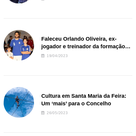
Faleceu Orlando Oliveira, ex-
jogador e treinador da formação
de andebol do Feirense
19/04/2023
Cultura em Santa Maria da Feira:
Um ‘mais’ para o Concelho
26/05/2023