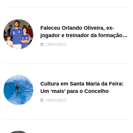
Faleceu Orlando Oliveira, ex-
jogador e treinador da formação
de andebol do Feirense
19/04/2023
Cultura em Santa Maria da Feira:
Um ‘mais’ para o Concelho
26/05/2023