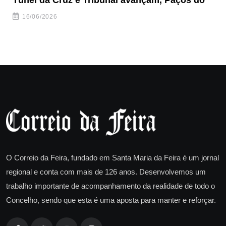
Túnel da Cruz e Tribunal avançam, Paços do
Câ
ha
16/06/2026
O Correio da Feira, fundado em Santa Maria da Feira é um jornal
regional e conta com mais de 126 anos. Desenvolvemos um
trabalho importante de acompanhamento da realidade de todo o
Concelho, sendo que esta é uma aposta para manter e reforçar.