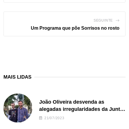
SEGUINTE
Um Programa que põe Sorrisos no rosto
MAIS LIDAS
João Oliveira desvenda as
alegadas irregularidades da Junta
de Freguesia S. João de Ver
21/07/2023