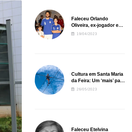
Faleceu Orlando
Oliveira, ex-jogador e
treinador da formação
19/04/2023
de andebol do Feirense
Cultura em Santa Maria
da Feira: Um ‘mais’ para
o Concelho
26/05/2023
Faleceu Etelvina