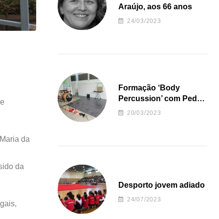
Araújo, aos 66 anos
24/03/2023
Formação ‘Body
Percussion’ com Pedro
de
Almeida
20/03/2023
 Maria da
sido da
Desporto jovem adiado
24/07/2023
gais,