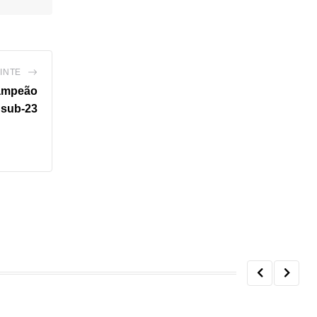
INTE
campeão
 sub-23