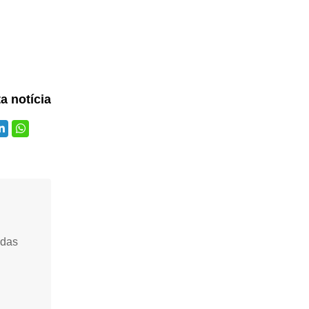
ta notícia
idas