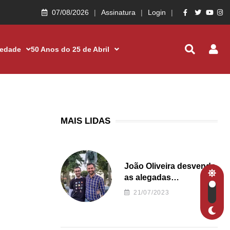
07/08/2026
Assinatura
Login
iedade
50 Anos do 25 de Abril
MAIS LIDAS
João Oliveira desvenda
as alegadas
irregularidades da
21/07/2023
Junta de Freguesia S.
João de Ver