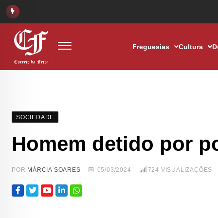
Freguesias
Cultura
D
SOCIEDADE
Homem detido por po
POR
MÁRCIA SOARES
05/03/2024
724
VISUALIZAÇÕES