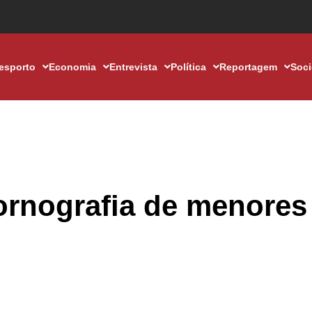
esporto
Economia
Entrevista
Política
Reportagem
Soc
rnografia de menores