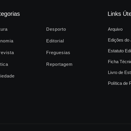
tegorias
Links Úte
tura
Desporto
Arquivo
Edições do 
nomia
Editorial
Estatuto Edi
revista
Freguesias
Ficha Técni
tica
Reportagem
Livro de Est
iedade
Política de 