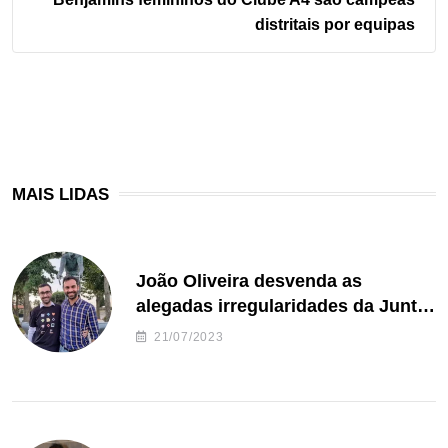
distritais por equipas
MAIS LIDAS
João Oliveira desvenda as
alegadas irregularidades da Junta
de Freguesia S. João de Ver
21/07/2023