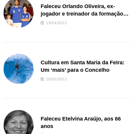
Faleceu Orlando Oliveira, ex-
jogador e treinador da formação
de andebol do Feirense
19/04/2023
Cultura em Santa Maria da Feira:
Um ‘mais’ para o Concelho
26/05/2023
Faleceu Etelvina Araújo, aos 66
anos