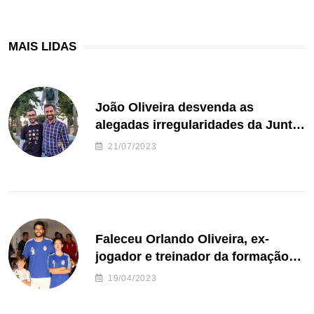
MAIS LIDAS
João Oliveira desvenda as
alegadas irregularidades da Junta
de Freguesia S. João de Ver
21/07/2023
Faleceu Orlando Oliveira, ex-
jogador e treinador da formação
de andebol do Feirense
19/04/2023