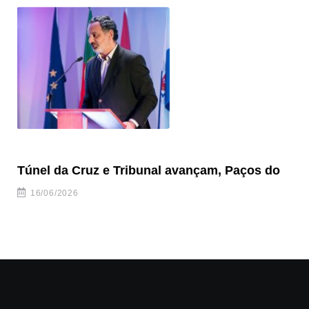
Túnel da Cruz e Tribunal avançam, Paços do
Ve
to
16/06/2026