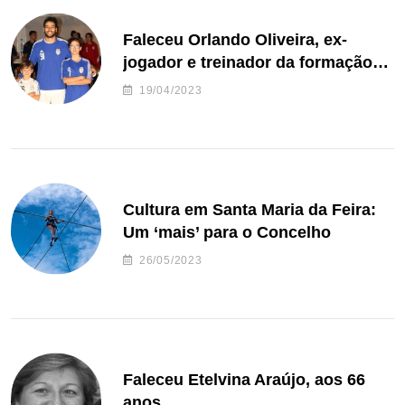
Faleceu Orlando Oliveira, ex-
jogador e treinador da formação
de andebol do Feirense
19/04/2023
Cultura em Santa Maria da Feira:
Um ‘mais’ para o Concelho
26/05/2023
Faleceu Etelvina Araújo, aos 66
anos