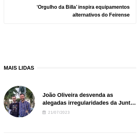
‘Orgulho da Billa’ inspira equipamentos
alternativos do Feirense
MAIS LIDAS
João Oliveira desvenda as
alegadas irregularidades da Junta
de Freguesia S. João de Ver
21/07/2023