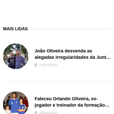
MAIS LIDAS
João Oliveira desvenda as
alegadas irregularidades da Junta
de Freguesia S. João de Ver
21/07/2023
Faleceu Orlando Oliveira, ex-
jogador e treinador da formação
de andebol do Feirense
19/04/2023