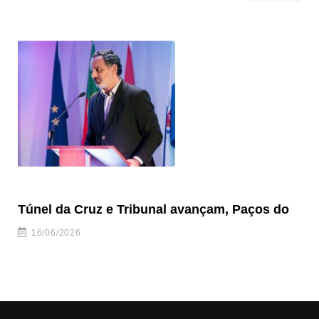
Túnel da Cruz e Tribunal avançam, Paços do
Câ
ha
16/06/2026