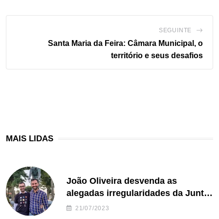
SEGUINTE
Santa Maria da Feira: Câmara Municipal, o
território e seus desafios
MAIS LIDAS
João Oliveira desvenda as
alegadas irregularidades da Junta
de Freguesia S. João de Ver
21/07/2023