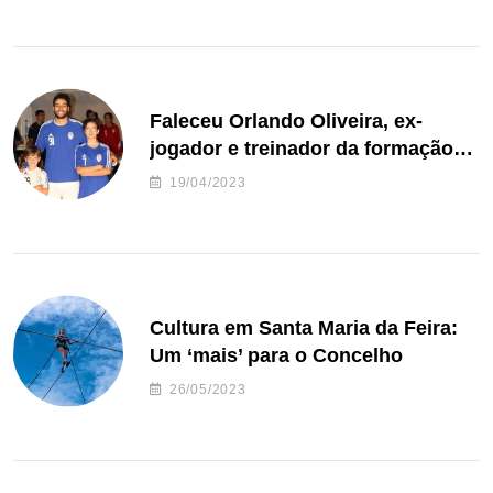
Faleceu Orlando Oliveira, ex-
jogador e treinador da formação
de andebol do Feirense
19/04/2023
Cultura em Santa Maria da Feira:
Um ‘mais’ para o Concelho
26/05/2023