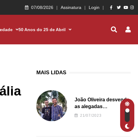
07/08/2026
Assinatura
Login
iedade
50 Anos do 25 de Abril
MAIS LIDAS
ália
João Oliveira desvenda
as alegadas
irregularidades da
21/07/2023
Junta de Freguesia S.
João de Ver