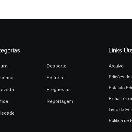
tegorias
Links Úte
tura
Desporto
Arquivo
Edições do 
nomia
Editorial
Estatuto Edi
revista
Freguesias
Ficha Técni
tica
Reportagem
Livro de Est
iedade
Política de 