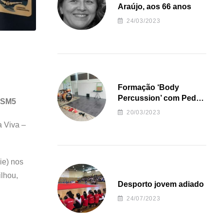
Araújo, aos 66 anos
24/03/2023
Formação ‘Body
Percussion’ com Pedro
s SM5
Almeida
20/03/2023
a Viva –
rie) nos
ilhou,
Desporto jovem adiado
24/07/2023