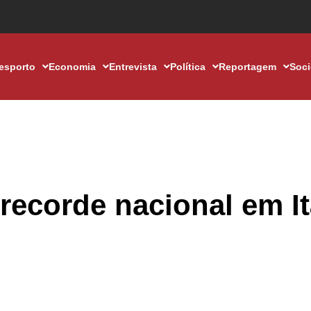
esporto
Economia
Entrevista
Política
Reportagem
Soc
recorde nacional em It