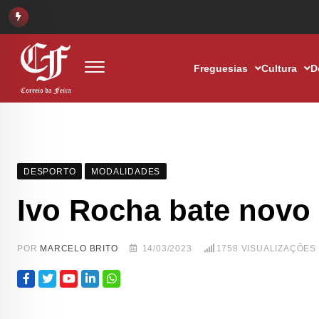
Freguesias
Cultura
D
DESPORTO
MODALIDADES
Ivo Rocha bate novo 
POR
MARCELO BRITO
14/03/2023
1758
VISUALIZAÇÕES