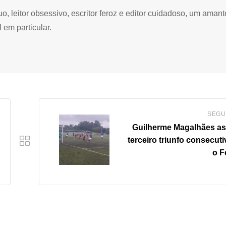
 leitor obsessivo, escritor feroz e editor cuidadoso, um amant
 em particular.
SEGU
Guilherme Magalhães a
terceiro triunfo consecut
o F