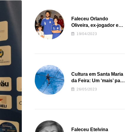
Faleceu Orlando
Oliveira, ex-jogador e
treinador da formação
19/04/2023
de andebol do Feirense
Cultura em Santa Maria
da Feira: Um ‘mais’ para
o Concelho
26/05/2023
Faleceu Etelvina