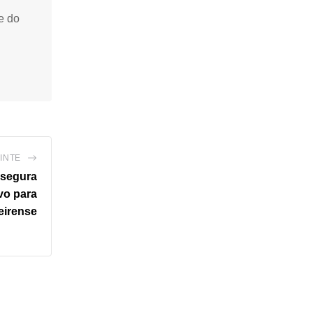
e do
INTE
ssegura
ivo para
eirense