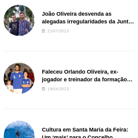
João Oliveira desvenda as
alegadas irregularidades da Junta
de Freguesia S. João de Ver
21/07/2023
Faleceu Orlando Oliveira, ex-
jogador e treinador da formação
de andebol do Feirense
19/04/2023
Cultura em Santa Maria da Feira:
Um ‘mais’ para o Concelho