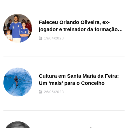
Faleceu Orlando Oliveira, ex-
jogador e treinador da formação
de andebol do Feirense
19/04/2023
Cultura em Santa Maria da Feira:
Um ‘mais’ para o Concelho
26/05/2023