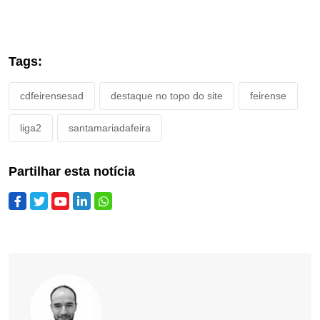
Tags:
cdfeirensesad
destaque no topo do site
feirense
liga2
santamariadafeira
Partilhar esta notícia