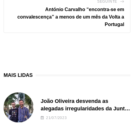
SEGUINTE
António Carvalho “encontra-se em
convalescença” a menos de um mês da Volta a
Portugal
MAIS LIDAS
João Oliveira desvenda as
alegadas irregularidades da Junta
de Freguesia S. João de Ver
21/07/2023