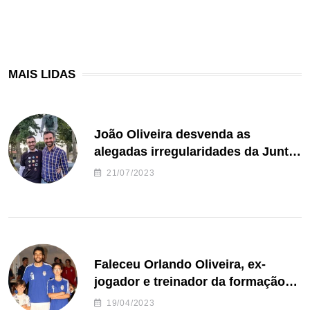
MAIS LIDAS
João Oliveira desvenda as
alegadas irregularidades da Junta
de Freguesia S. João de Ver
21/07/2023
Faleceu Orlando Oliveira, ex-
jogador e treinador da formação
de andebol do Feirense
19/04/2023