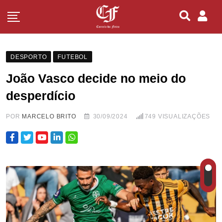
DESPORTO
FUTEBOL
João Vasco decide no meio do
desperdício
POR
MARCELO BRITO
30/09/2024
749
VISUALIZAÇÕES