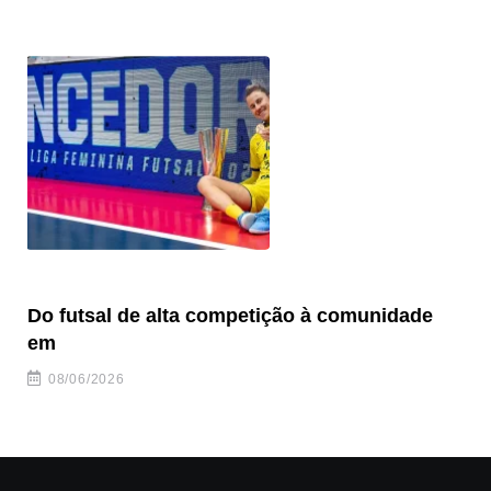
Do futsal de alta competição à comunidade
“F
em
08/06/2026