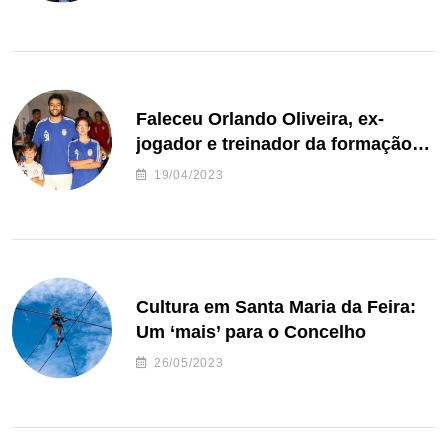
Faleceu Orlando Oliveira, ex-
jogador e treinador da formação
de andebol do Feirense
19/04/2023
Cultura em Santa Maria da Feira:
Um ‘mais’ para o Concelho
26/05/2023