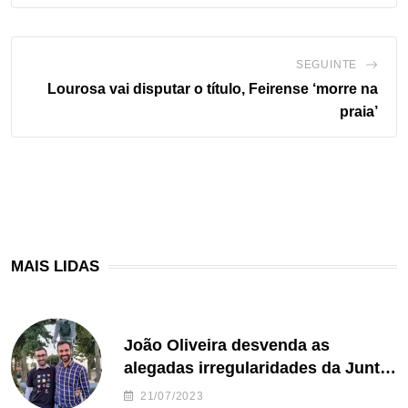
SEGUINTE
Lourosa vai disputar o título, Feirense ‘morre na
praia’
MAIS LIDAS
João Oliveira desvenda as
alegadas irregularidades da Junta
de Freguesia S. João de Ver
21/07/2023