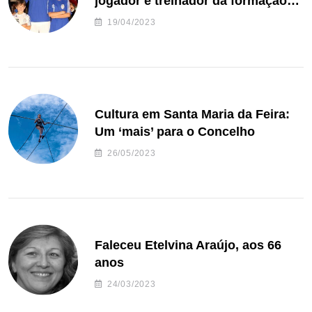
jogador e treinador da formação
de andebol do Feirense
19/04/2023
Cultura em Santa Maria da Feira:
Um ‘mais’ para o Concelho
26/05/2023
Faleceu Etelvina Araújo, aos 66
anos
24/03/2023