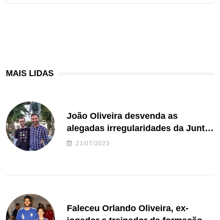
MAIS LIDAS
João Oliveira desvenda as
alegadas irregularidades da Junta
de Freguesia S. João de Ver
21/07/2023
Faleceu Orlando Oliveira, ex-