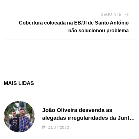
SEGUINTE
Cobertura colocada na EB/JI de Santo António
não solucionou problema
MAIS LIDAS
João Oliveira desvenda as
alegadas irregularidades da Junta
de Freguesia S. João de Ver
21/07/2023