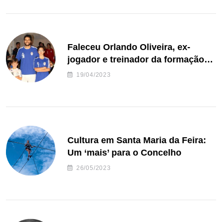
Faleceu Orlando Oliveira, ex-
jogador e treinador da formação
de andebol do Feirense
19/04/2023
Cultura em Santa Maria da Feira:
Um ‘mais’ para o Concelho
26/05/2023