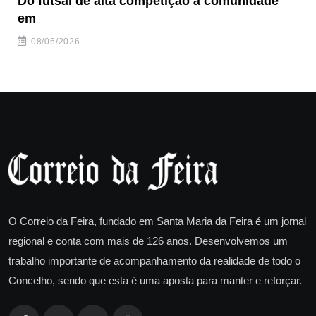
Do futsal de alta competição à comunidade
“F
em
08/06/2026
O Correio da Feira, fundado em Santa Maria da Feira é um jornal
regional e conta com mais de 126 anos. Desenvolvemos um
trabalho importante de acompanhamento da realidade de todo o
Concelho, sendo que esta é uma aposta para manter e reforçar.