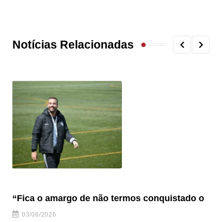
Notícias Relacionadas
“Fica o amargo de não termos conquistado o
“S
03/06/2026