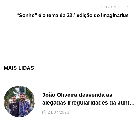
SEGUINTE
“Sonho” é o tema da 22.ª edição do Imaginarius
MAIS LIDAS
João Oliveira desvenda as
alegadas irregularidades da Junta
de Freguesia S. João de Ver
21/07/2023