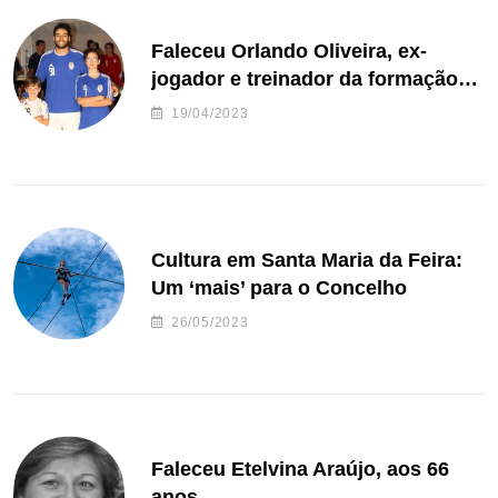
Faleceu Orlando Oliveira, ex-
jogador e treinador da formação
de andebol do Feirense
19/04/2023
Cultura em Santa Maria da Feira:
Um ‘mais’ para o Concelho
26/05/2023
Faleceu Etelvina Araújo, aos 66
anos