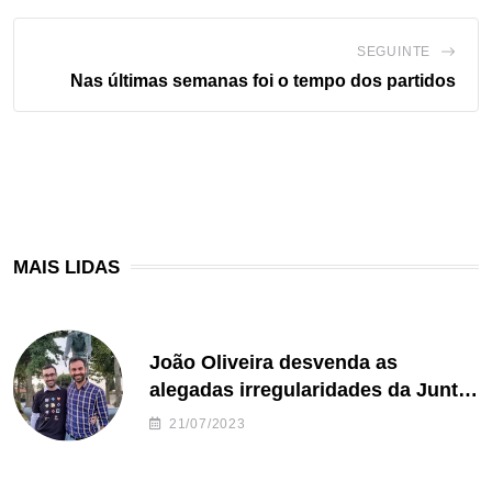
SEGUINTE
Nas últimas semanas foi o tempo dos partidos
MAIS LIDAS
João Oliveira desvenda as
alegadas irregularidades da Junta
de Freguesia S. João de Ver
21/07/2023