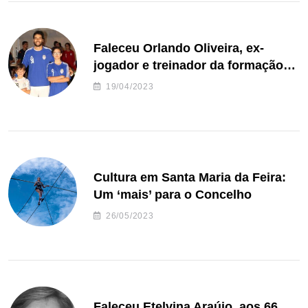
Faleceu Orlando Oliveira, ex-
jogador e treinador da formação
de andebol do Feirense
19/04/2023
Cultura em Santa Maria da Feira:
Um ‘mais’ para o Concelho
26/05/2023
Faleceu Etelvina Araújo, aos 66