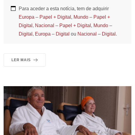
Para aceder a esta notícia, tem de adquirir
Europa – Papel + Digital
,
Mundo – Papel +
Digital
,
Nacional – Papel + Digital
,
Mundo –
Digital
,
Europa – Digital
ou
Nacional – Digital
.
LER MAIS