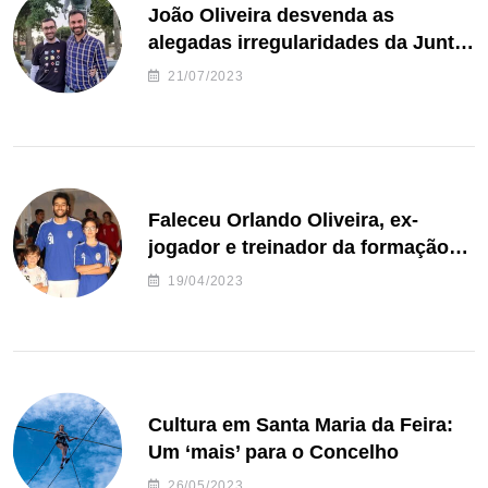
João Oliveira desvenda as
alegadas irregularidades da Junta
de Freguesia S. João de Ver
21/07/2023
Faleceu Orlando Oliveira, ex-
jogador e treinador da formação
de andebol do Feirense
19/04/2023
Cultura em Santa Maria da Feira:
Um ‘mais’ para o Concelho
26/05/2023