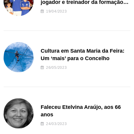
jogador e treinador da formação
de andebol do Feirense
19/04/2023
Cultura em Santa Maria da Feira:
Um ‘mais’ para o Concelho
26/05/2023
Faleceu Etelvina Araújo, aos 66
anos
24/03/2023