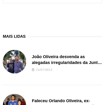
MAIS LIDAS
João Oliveira desvenda as
alegadas irregularidades da Junta
de Freguesia S. João de Ver
21/07/2023
Faleceu Orlando Oliveira, ex-