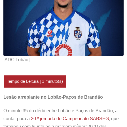
[ADC Lobão]
Lesão arrepiante no Lobão-Paços de Brandão
O minuto 35 do dérbi entre Lobão e Paços de Brandão, a
contar para a
20.ª jornada do Campeonato SABSEG
, que
terminou com triunfo pela margem mínima (0-1) dos