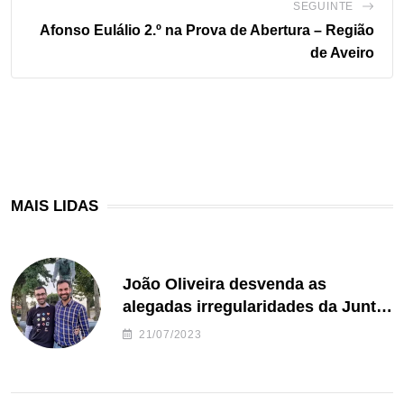
SEGUINTE
Afonso Eulálio 2.º na Prova de Abertura – Região
de Aveiro
MAIS LIDAS
João Oliveira desvenda as
alegadas irregularidades da Junta
de Freguesia S. João de Ver
21/07/2023