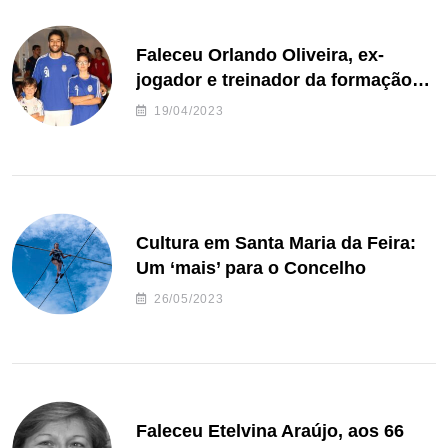
Faleceu Orlando Oliveira, ex-
jogador e treinador da formação
de andebol do Feirense
19/04/2023
Cultura em Santa Maria da Feira:
Um ‘mais’ para o Concelho
26/05/2023
Faleceu Etelvina Araújo, aos 66