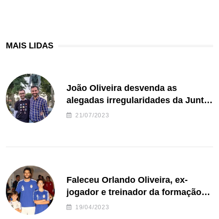
MAIS LIDAS
João Oliveira desvenda as
alegadas irregularidades da Junta
de Freguesia S. João de Ver
21/07/2023
Faleceu Orlando Oliveira, ex-
jogador e treinador da formação
de andebol do Feirense
19/04/2023