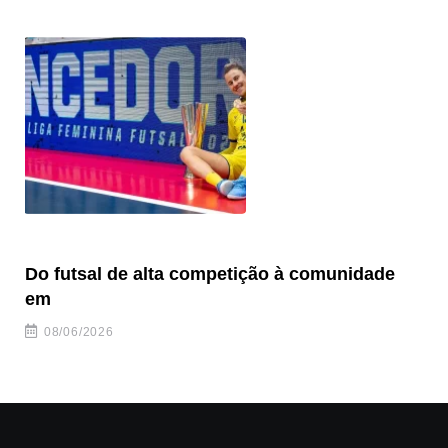
Do futsal de alta competição à comunidade
“F
em
08/06/2026