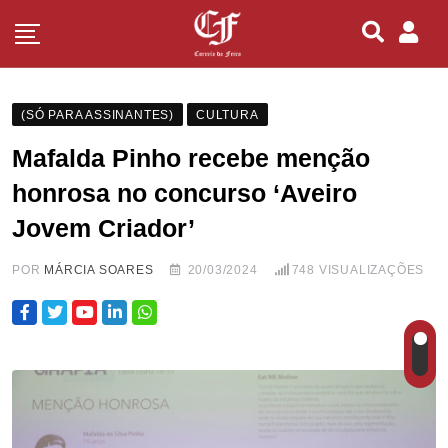
(SÓ PARA ASSINANTES)
CULTURA
Mafalda Pinho recebe menção
honrosa no concurso ‘Aveiro
Jovem Criador’
POR
MÁRCIA SOARES
20/03/2024
748
VISUALIZAÇÕES