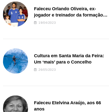
Faleceu Orlando Oliveira, ex-
jogador e treinador da formação
de andebol do Feirense
19/04/2023
Cultura em Santa Maria da Feira:
Um ‘mais’ para o Concelho
26/05/2023
Faleceu Etelvina Araújo, aos 66
anos