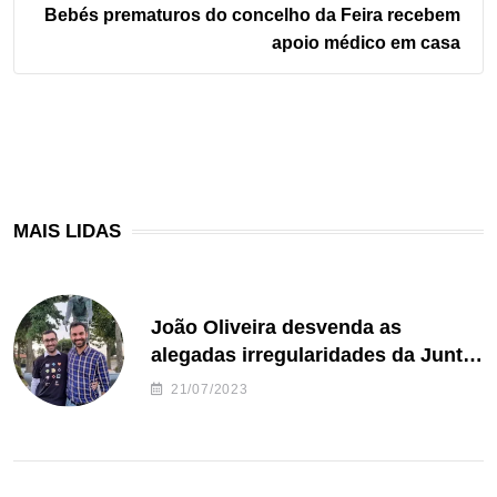
Bebés prematuros do concelho da Feira recebem
apoio médico em casa
MAIS LIDAS
João Oliveira desvenda as
alegadas irregularidades da Junta
de Freguesia S. João de Ver
21/07/2023