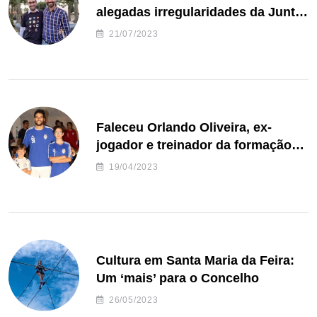
alegadas irregularidades da Junta
de Freguesia S. João de Ver
21/07/2023
Faleceu Orlando Oliveira, ex-
jogador e treinador da formação
de andebol do Feirense
19/04/2023
Cultura em Santa Maria da Feira:
Um ‘mais’ para o Concelho
26/05/2023