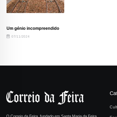
Um génio incompreendido
07/11/2024
Ca
Cul
O Correio da Feira, fundado em Santa Maria da Feira