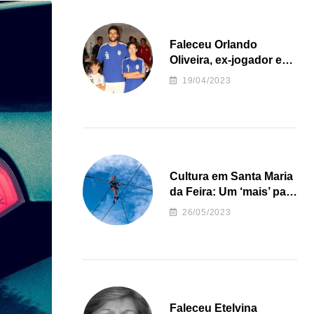
Faleceu Orlando
Oliveira, ex-jogador e
treinador da formação
19/04/2023
de andebol do Feirense
Cultura em Santa Maria
da Feira: Um ‘mais’ para
o Concelho
26/05/2023
Faleceu Etelvina