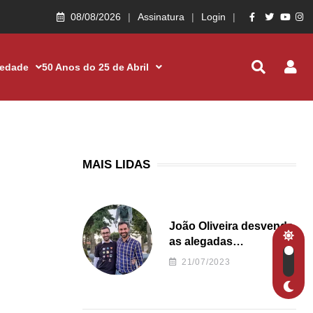
08/08/2026
Assinatura
Login
iedade
50 Anos do 25 de Abril
MAIS LIDAS
João Oliveira desvenda
as alegadas
irregularidades da
21/07/2023
Junta de Freguesia S.
João de Ver