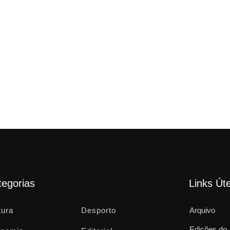
tegorias
Links Úte
tura
Desporto
Arquivo
Edições do 