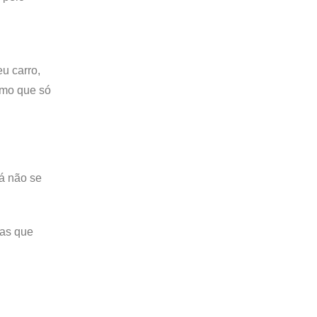
u carro,
smo que só
á não se
vas que