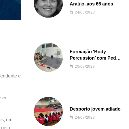
Araújo, aos 66 anos
24/03/2023
Formação ‘Body
Percussion’ com Pedro
Almeida
20/03/2023
eendente e
 ser
Desporto jovem adiado
24/07/2023
os, em
 pelo