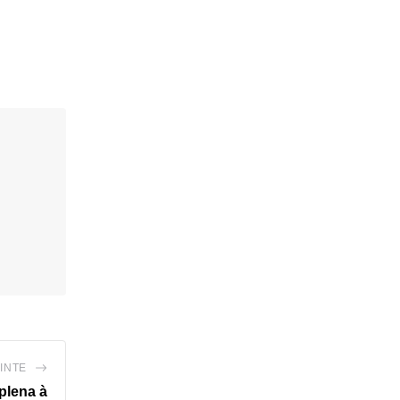
INTE
plena à