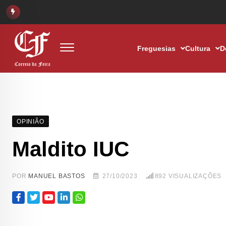
Freguesias
Cultura
D
OPINIÃO
Maldito IUC
POR
MANUEL BASTOS
27/10/2023
892
VISUALIZAÇÕES