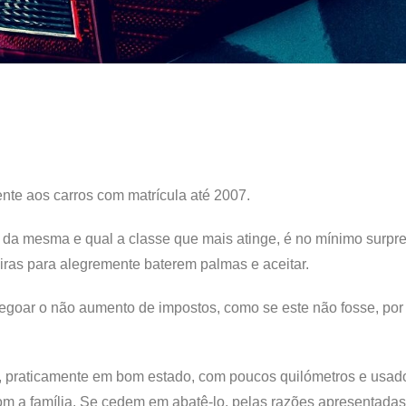
nte aos carros com matrícula até 2007.
 da mesma e qual a classe que mais atinge, é no mínimo surpr
iras para alegremente baterem palmas e aceitar.
egoar o não aumento de impostos, como se este não fosse, por
so, praticamente em bom estado, com poucos quilómetros e usad
om a família. Se cedem em abatê-lo, pelas razões apresentadas