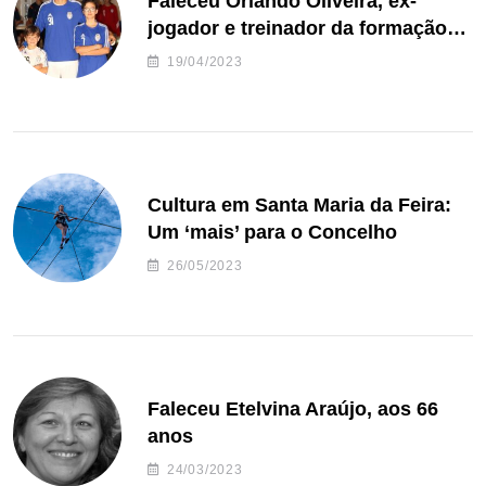
Faleceu Orlando Oliveira, ex-
jogador e treinador da formação
de andebol do Feirense
19/04/2023
Cultura em Santa Maria da Feira:
Um ‘mais’ para o Concelho
26/05/2023
Faleceu Etelvina Araújo, aos 66
anos
24/03/2023