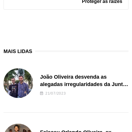
Proteger as raízes
MAIS LIDAS
João Oliveira desvenda as
alegadas irregularidades da Junta
de Freguesia S. João de Ver
21/07/2023