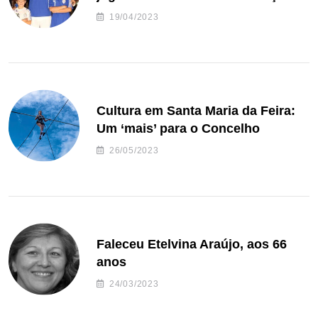
de andebol do Feirense
19/04/2023
Cultura em Santa Maria da Feira:
Um ‘mais’ para o Concelho
26/05/2023
Faleceu Etelvina Araújo, aos 66
anos
24/03/2023