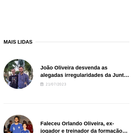
MAIS LIDAS
João Oliveira desvenda as
alegadas irregularidades da Junta
de Freguesia S. João de Ver
21/07/2023
Faleceu Orlando Oliveira, ex-
jogador e treinador da formação