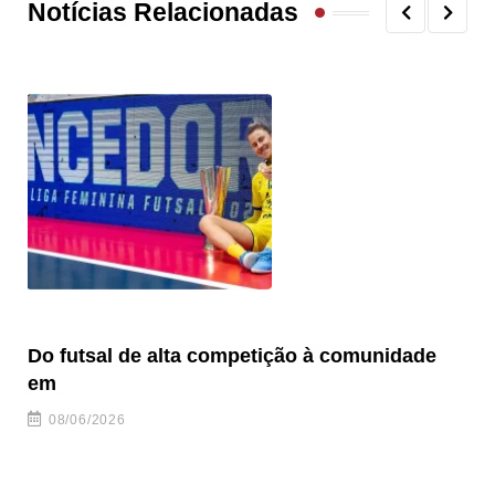
Notícias Relacionadas
Do futsal de alta competição à comunidade
“F
em
08/06/2026