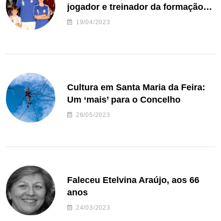
jogador e treinador da formação
de andebol do Feirense
19/04/2023
Cultura em Santa Maria da Feira:
Um ‘mais’ para o Concelho
26/05/2023
Faleceu Etelvina Araújo, aos 66
anos
24/03/2023