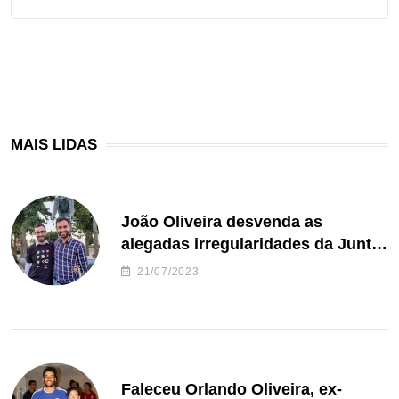
MAIS LIDAS
João Oliveira desvenda as
alegadas irregularidades da Junta
de Freguesia S. João de Ver
21/07/2023
Faleceu Orlando Oliveira, ex-