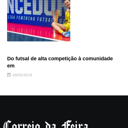
Do futsal de alta competição à comunidade
“F
em
08/06/2026