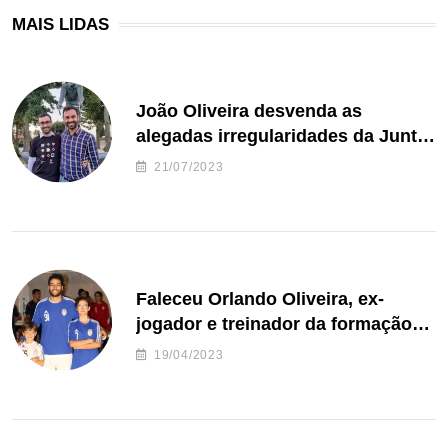
MAIS LIDAS
João Oliveira desvenda as
alegadas irregularidades da Junta
de Freguesia S. João de Ver
21/07/2023
Faleceu Orlando Oliveira, ex-
jogador e treinador da formação
de andebol do Feirense
19/04/2023