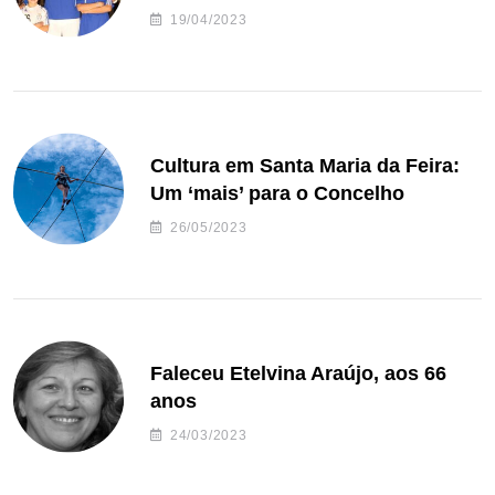
de andebol do Feirense
19/04/2023
Cultura em Santa Maria da Feira:
Um ‘mais’ para o Concelho
26/05/2023
Faleceu Etelvina Araújo, aos 66
anos
24/03/2023