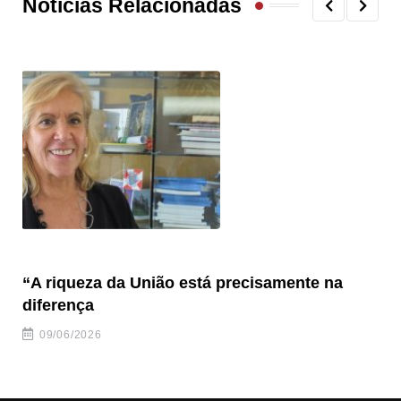
Notícias Relacionadas
“A riqueza da União está precisamente na
Hi
diferença
al
09/06/2026