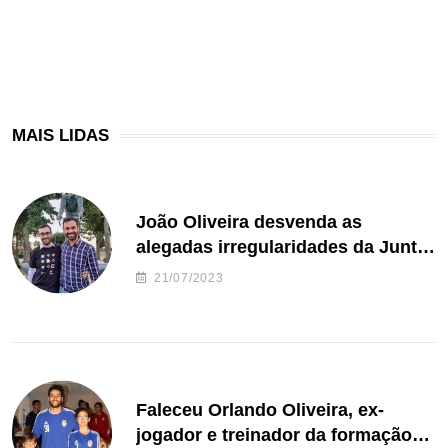
MAIS LIDAS
João Oliveira desvenda as
alegadas irregularidades da Junta
de Freguesia S. João de Ver
21/07/2023
Faleceu Orlando Oliveira, ex-
jogador e treinador da formação