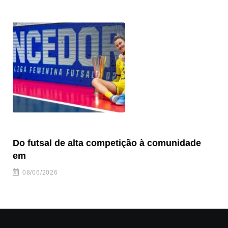
Do futsal de alta competição à comunidade
“F
em
08/06/2026