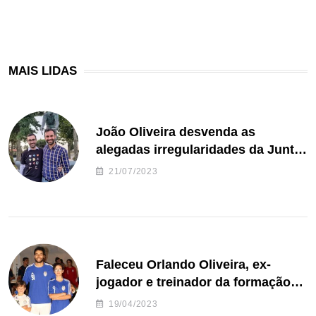
MAIS LIDAS
João Oliveira desvenda as
alegadas irregularidades da Junta
de Freguesia S. João de Ver
21/07/2023
Faleceu Orlando Oliveira, ex-
jogador e treinador da formação
de andebol do Feirense
19/04/2023