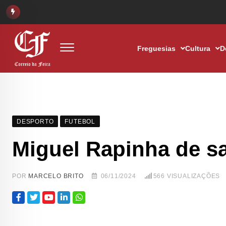
Freguesias
Cultura
D
DESPORTO
FUTEBOL
Miguel Rapinha de s
POR
MARCELO BRITO
06/11/2024
566
VISUALIZAÇÕES