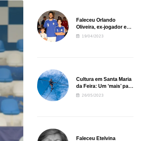
Faleceu Orlando
Oliveira, ex-jogador e
treinador da formação
19/04/2023
de andebol do Feirense
Cultura em Santa Maria
da Feira: Um ‘mais’ para
o Concelho
26/05/2023
Faleceu Etelvina