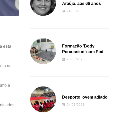
Araújo, aos 66 anos
24/03/2023
Formação ‘Body
a esta
Percussion’ com Pedro
Almeida
20/03/2023
rota na
ismo e
Desporto jovem adiado
unicados
24/07/2023