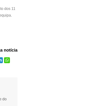
to dos 11
equipa.
ta notícia
e do