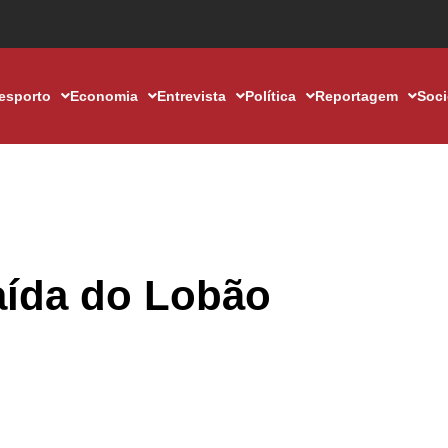
esporto
Economia
Entrevista
Política
Reportagem
Soc
aída do Lobão