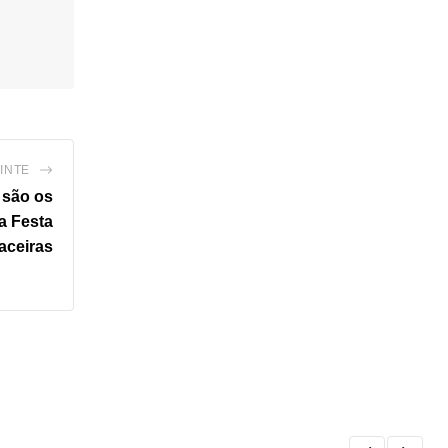
INTE
 são os
a Festa
aceiras