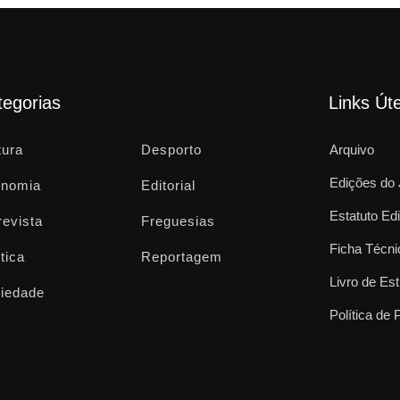
tegorias
Links Úte
tura
Desporto
Arquivo
Edições do 
nomia
Editorial
Estatuto Edi
revista
Freguesias
Ficha Técni
tica
Reportagem
Livro de Est
iedade
Política de 