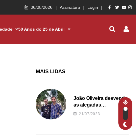
06/08/2026
Assinatura
Login
iedade
50 Anos do 25 de Abril
MAIS LIDAS
João Oliveira desvenda
as alegadas
irregularidades da
21/07/2023
Junta de Freguesia S.
João de Ver