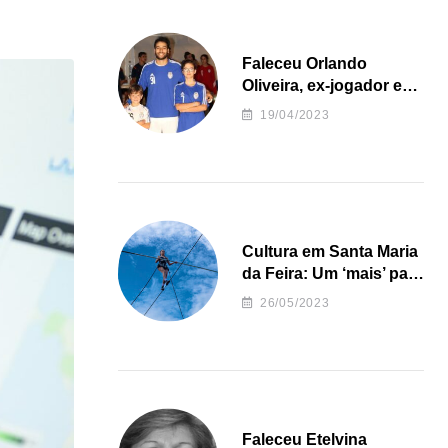
Faleceu Orlando
Oliveira, ex-jogador e
treinador da formação
19/04/2023
de andebol do Feirense
Cultura em Santa Maria
da Feira: Um ‘mais’ para
o Concelho
26/05/2023
Faleceu Etelvina