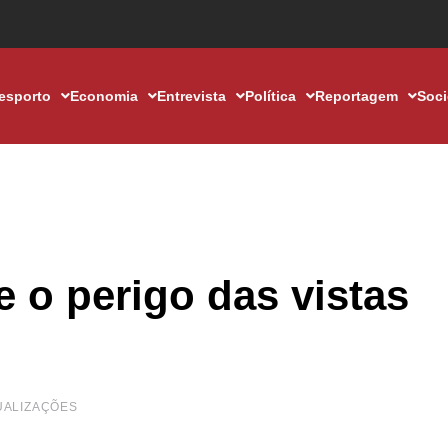
esporto
Economia
Entrevista
Política
Reportagem
Soc
e o perigo das vistas
UALIZAÇÕES