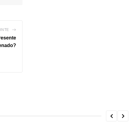
INTE
presente
enado?