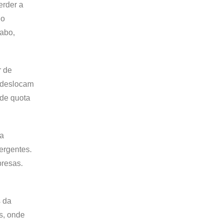
erder a
do
cabo,
r de
e deslocam
nde quota
ma
ergentes.
presas.
s da
s, onde