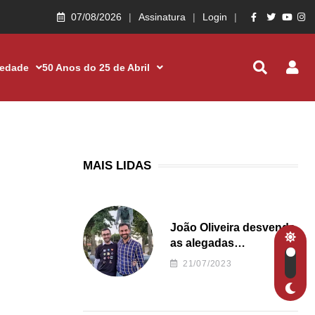
07/08/2026
Assinatura
Login
iedade
50 Anos do 25 de Abril
MAIS LIDAS
João Oliveira desvenda
as alegadas
irregularidades da
21/07/2023
Junta de Freguesia S.
João de Ver