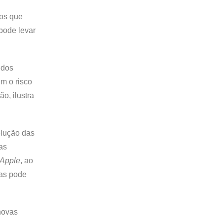
ços que
pode levar
 dos
m o risco
ão, ilustra
olução das
as
Apple
, ao
cas pode
novas