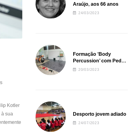
Araújo, aos 66 anos
24/03/2023
Formação ‘Body
Percussion’ com Pedro
Almeida
20/03/2023
as
ip Kotler
 à sua
Desporto jovem adiado
uentemente
24/07/2023