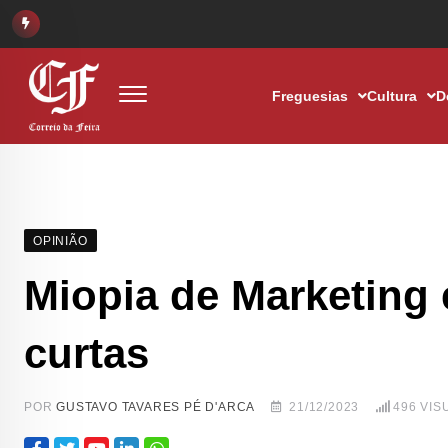
Freguesias
Cultura
D
OPINIÃO
Miopia de Marketing 
curtas
POR
GUSTAVO TAVARES PÉ D'ARCA
21/12/2023
496
VIS