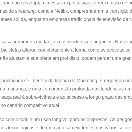
s que não se adaptam a essas expectativas correm o risco de p
ormas de
streaming
, como a Netflix, compreenderam a transição 
ntes sólida, enquanto empresas tradicionais de televisão de 
resas a ignorar as mudanças nos modelos de negócios. No seto
 e bicicletas alterou completamente a forma como as pessoas s
ão ajustam a sua oferta em prol disto, podem perder uma gra
ganizações se libertem da Miopia de Marketing. É requerida u
çar a mudança, e uma compreensão profunda das tendências em
eaça real à sobrevivência e ao sucesso a longo prazo das em
no cenário competitivo atual.
o conceitual; é um risco tangível para as empresas. Os perigo
es tecnológicas e de mercado são evidentes nos vários setore