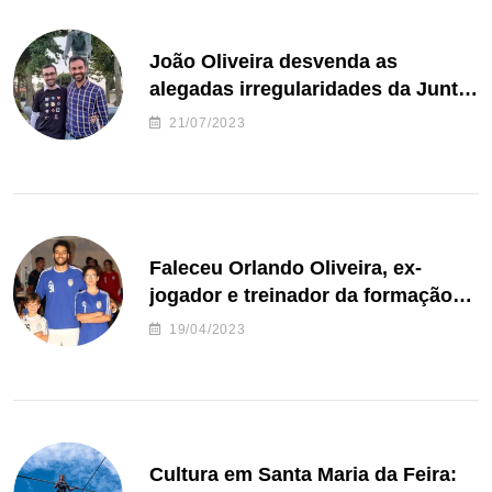
João Oliveira desvenda as
alegadas irregularidades da Junta
de Freguesia S. João de Ver
21/07/2023
Faleceu Orlando Oliveira, ex-
jogador e treinador da formação
de andebol do Feirense
19/04/2023
Cultura em Santa Maria da Feira: