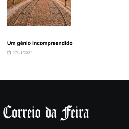
Um génio incompreendido
Pr
ca
07/11/2024