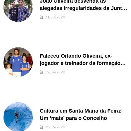
João Oliveira desvenda as
alegadas irregularidades da Junta
de Freguesia S. João de Ver
21/07/2023
Faleceu Orlando Oliveira, ex-
jogador e treinador da formação
de andebol do Feirense
19/04/2023
Cultura em Santa Maria da Feira:
Um ‘mais’ para o Concelho
26/05/2023