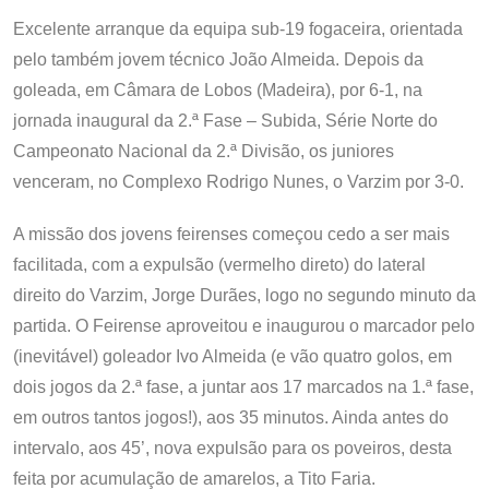
Excelente arranque da equipa sub-19 fogaceira, orientada
pelo também jovem técnico João Almeida. Depois da
goleada, em Câmara de Lobos (Madeira), por 6-1, na
jornada inaugural da 2.ª Fase – Subida, Série Norte do
Campeonato Nacional da 2.ª Divisão, os juniores
venceram, no Complexo Rodrigo Nunes, o Varzim por 3-0.
A missão dos jovens feirenses começou cedo a ser mais
facilitada, com a expulsão (vermelho direto) do lateral
direito do Varzim, Jorge Durães, logo no segundo minuto da
partida. O Feirense aproveitou e inaugurou o marcador pelo
(inevitável) goleador Ivo Almeida (e vão quatro golos, em
dois jogos da 2.ª fase, a juntar aos 17 marcados na 1.ª fase,
em outros tantos jogos!), aos 35 minutos. Ainda antes do
intervalo, aos 45’, nova expulsão para os poveiros, desta
feita por acumulação de amarelos, a Tito Faria.