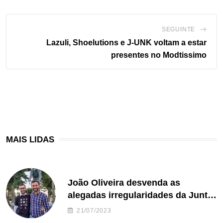
SEGUINTE
Lazuli, Shoelutions e J-UNK voltam a estar
presentes no Modtissimo
MAIS LIDAS
João Oliveira desvenda as
alegadas irregularidades da Junta
de Freguesia S. João de Ver
21/07/2023