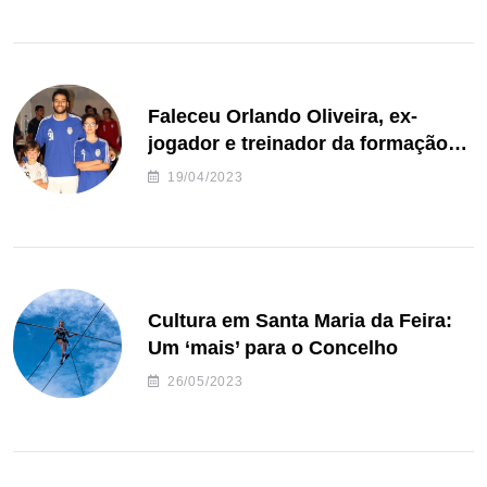
Faleceu Orlando Oliveira, ex-
jogador e treinador da formação
de andebol do Feirense
19/04/2023
Cultura em Santa Maria da Feira:
Um ‘mais’ para o Concelho
26/05/2023