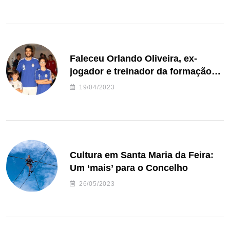
Faleceu Orlando Oliveira, ex-
jogador e treinador da formação
de andebol do Feirense
19/04/2023
Cultura em Santa Maria da Feira:
Um ‘mais’ para o Concelho
26/05/2023