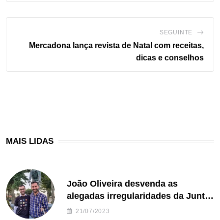
SEGUINTE
Mercadona lança revista de Natal com receitas,
dicas e conselhos
MAIS LIDAS
João Oliveira desvenda as
alegadas irregularidades da Junta
de Freguesia S. João de Ver
21/07/2023