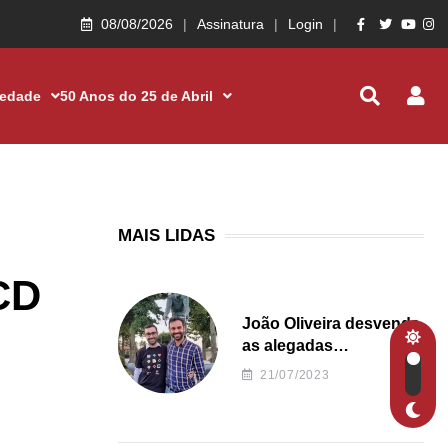
08/08/2026
Assinatura
Login
iedade
50 Anos do 25 de Abril
MAIS LIDAS
CD
João Oliveira desvenda
as alegadas
irregularidades da
21/07/2023
Junta de Freguesia S.
João de Ver