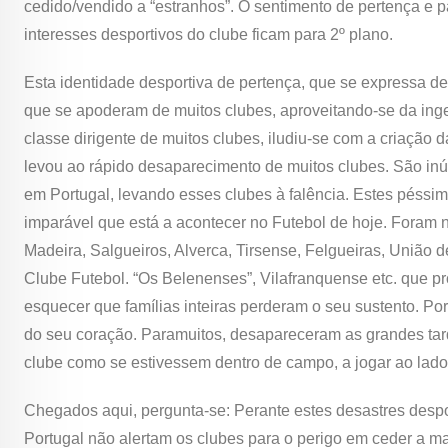
cedido/vendido a “estranhos”. O sentimento de pertença e p
interesses desportivos do clube ficam para 2º plano.
Esta identidade desportiva de pertença, que se expressa de
que se apoderam de muitos clubes, aproveitando-se da inge
classe dirigente de muitos clubes, iludiu-se com a criação
levou ao rápido desaparecimento de muitos clubes. São inú
em Portugal, levando esses clubes à falência. Estes péssi
imparável que está a acontecer no Futebol de hoje. Foram n
Madeira, Salgueiros, Alverca, Tirsense, Felgueiras, União de
Clube Futebol. “Os Belenenses”, Vilafranquense etc. que p
esquecer que famílias inteiras perderam o seu sustento. Po
do seu coração. Paramuitos, desapareceram as grandes ta
clube como se estivessem dentro de campo, a jogar ao la
Chegados aqui, pergunta-se: Perante estes desastres despo
Portugal não alertam os clubes para o perigo em ceder a m