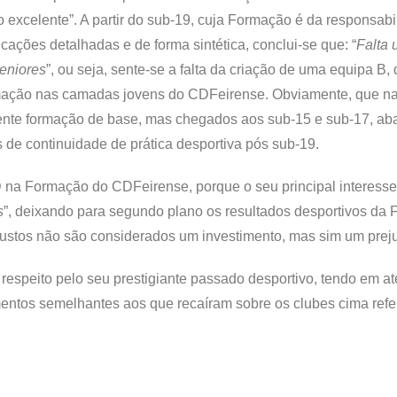
o excelente”. A partir do sub-19, cuja Formação é da responsab
cações detalhadas e de forma sintética, conclui-se que: “
Falta 
seniores
”, ou seja, sente-se a falta da criação de uma equipa B,
ormação nas camadas jovens do CDFeirense. Obviamente, que n
elente formação de base, mas chegados aos sub-15 e sub-17, 
de continuidade de prática desportiva pós sub-19.
na Formação do CDFeirense, porque o seu principal interesse 
s
”, deixando para segundo plano os resultados desportivos da
 custos não são considerados um investimento, mas sim um prej
respeito pelo seu prestigiante passado desportivo, tendo em a
mentos semelhantes aos que recaíram sobre os clubes cima refe