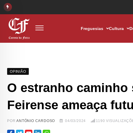
Freguesias
Cultura
D
OPINIÃO
O estranho caminho 
Feirense ameaça futu
POR
ANTÓNIO CARDOSO
04/03/2024
1190
VISUALIZAÇÕ