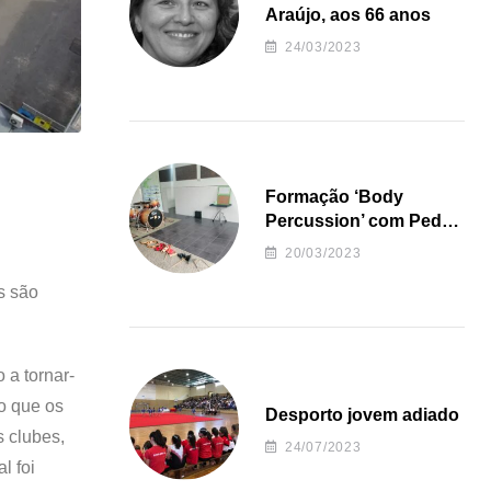
Araújo, aos 66 anos
24/03/2023
Formação ‘Body
Percussion’ com Pedro
Almeida
20/03/2023
s são
 a tornar-
do que os
Desporto jovem adiado
s clubes,
24/07/2023
l foi