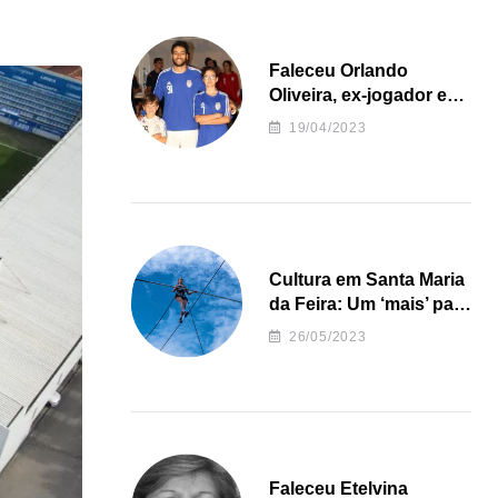
Faleceu Orlando
Oliveira, ex-jogador e
treinador da formação
19/04/2023
de andebol do Feirense
Cultura em Santa Maria
da Feira: Um ‘mais’ para
o Concelho
26/05/2023
Faleceu Etelvina