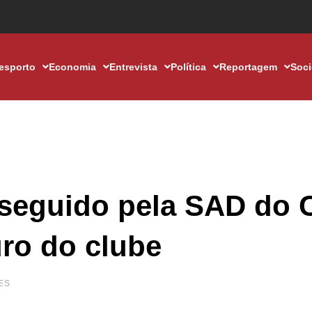
esporto
Economia
Entrevista
Política
Reportagem
Soc
seguido pela SAD do 
ro do clube
ES