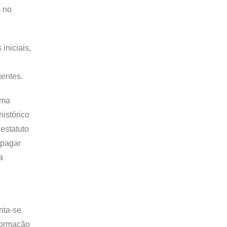
m no
iniciais,
gentes.
uma
istórico
estatuto
 pagar
a
nta-se
Formação