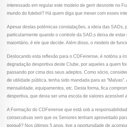
interessado em regular este modelo de gerir desnorte no Fu
mundo do futebol? Há quem diga que mexer com esses int
Apesar destas polémicas constatações, a ideia das SADs, p
particularmente quando o controle da SAD,s deixa de estar 
maioritário, é ele que decide. Além disso, o modelo de fun
Deslocando esta reflexão para o CDFeirense, é notória a ins
degradação desportiva deste Clube, por aqueles a quem fo
passando por cima dos seus adeptos. Como sócio, considero
de utilidade pública, tenha sido mandada para as “Malvas”.
mensalidade, equipamentos, etc. Desta forma, fica comprome
desportiva, que devia ser uma escola de valores acessível
A Formação do CDFeirense que está sob a responsabilidad
consecutivas sem que os Seniores tenham aproveitado para
porquê? Nos últimos 5 anos, tive a oportunidade de acom