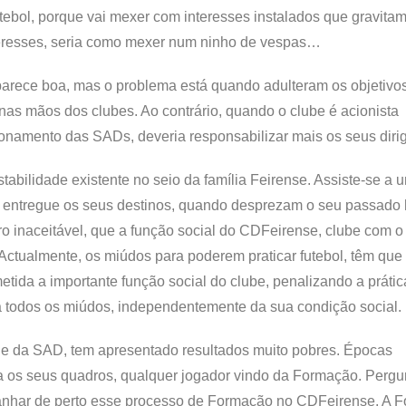
tebol, porque vai mexer com interesses instalados que gravita
eresses, seria como mexer num ninho de vespas…
arece boa, mas o problema está quando adulteram os objetivos 
nas mãos dos clubes. Ao contrário, quando o clube é acionista
cionamento das SADs, deveria responsabilizar mais os seus diri
tabilidade existente no seio da família Feirense. Assiste-se a 
i entregue os seus destinos, quando desprezam o seu passado h
 inaceitável, que a função social do CDFeirense, clube com o 
 Actualmente, os miúdos para poderem praticar futebol, têm que
tida a importante função social do clube, penalizando a prátic
 a todos os miúdos, independentemente da sua condição social.
e da SAD, tem apresentado resultados muito pobres. Épocas
 os seus quadros, qualquer jogador vindo da Formação. Pergu
panhar de perto esse processo de Formação no CDFeirense. A 