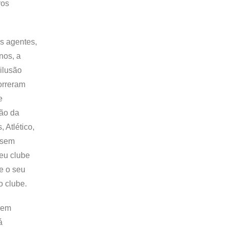
ros
os agentes,
nos, a
ilusão
orreram
e
ião da
 Atlético,
 sem
seu clube
e o seu
o clube.
 em
á