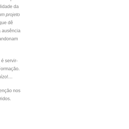
ilidade da
um projeto
 que dê
a ausência
abandonam
é servir-
 Formação.
uízo!…
tenção nos
ridos.