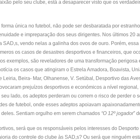
aixão pelo seu clube, está a desaparecer visto que os verdadei
 forma única no futebol, não pode ser desbaratada por estranh
nuidade e impreparação dos seus dirigentes. Nos últimos 20 a
 da SAD,s, vendo nelas a galinha dos ovos de ouro. Porém, essa 
meros os casos de desastres desportivos e financeiros, que oc
mos exemplos, são reveladores de uma transformação perigosa 
otícia os casos que atingiram o Estrela Amadora, Boavista, Un
 Leiria, Beira- Mar, Olhanense, V. Setúbal, Desportivo das Aves,
rovocaram prejuízos desportivos e económicos a nível regional,
r seu lado, os adeptos perderam ou correm o risco de perder o 
rdes de futebol, onde esses adeptos apoiavam apaixonadament
do deles. Sentiam orgulho em serem chamados
“O 12º jogador
” d
rtivos, será que os responsáveis pelos interesses do Desporto
aioria do controle do clube às SAD,s? Ou será que ninguém est