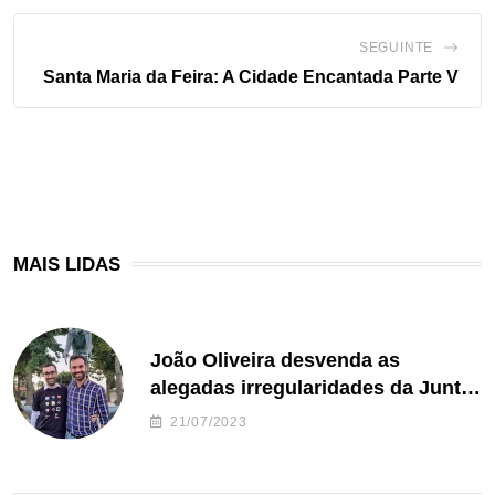
SEGUINTE
Santa Maria da Feira: A Cidade Encantada Parte V
MAIS LIDAS
João Oliveira desvenda as
alegadas irregularidades da Junta
de Freguesia S. João de Ver
21/07/2023