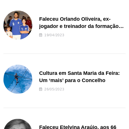
Faleceu Orlando Oliveira, ex-
jogador e treinador da formação
de andebol do Feirense
19/04/2023
Cultura em Santa Maria da Feira:
Um ‘mais’ para o Concelho
26/05/2023
Faleceu Etelvina Araújo, aos 66