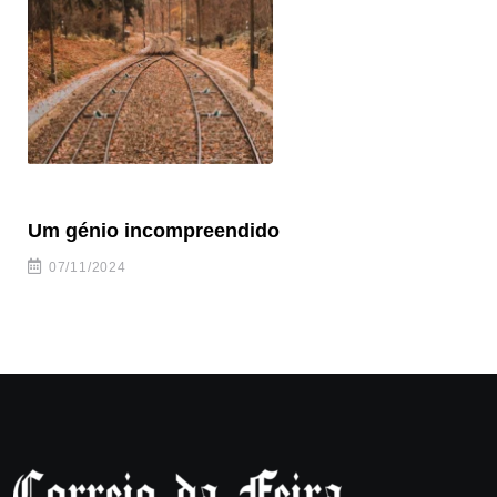
Um génio incompreendido
Pr
ca
07/11/2024