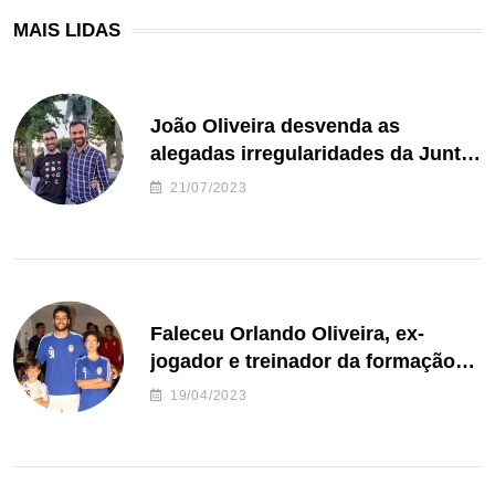
MAIS LIDAS
João Oliveira desvenda as
alegadas irregularidades da Junta
de Freguesia S. João de Ver
21/07/2023
Faleceu Orlando Oliveira, ex-
jogador e treinador da formação
de andebol do Feirense
19/04/2023