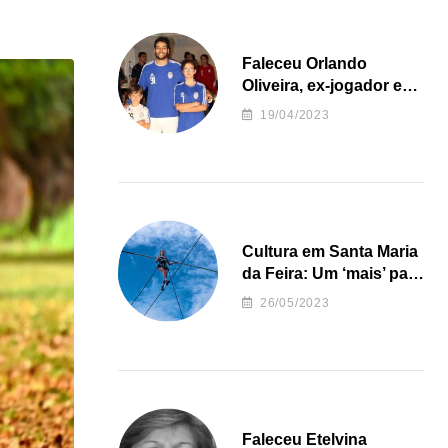
Faleceu Orlando
Oliveira, ex-jogador e
treinador da formação
19/04/2023
de andebol do Feirense
Cultura em Santa Maria
da Feira: Um ‘mais’ para
o Concelho
26/05/2023
Faleceu Etelvina