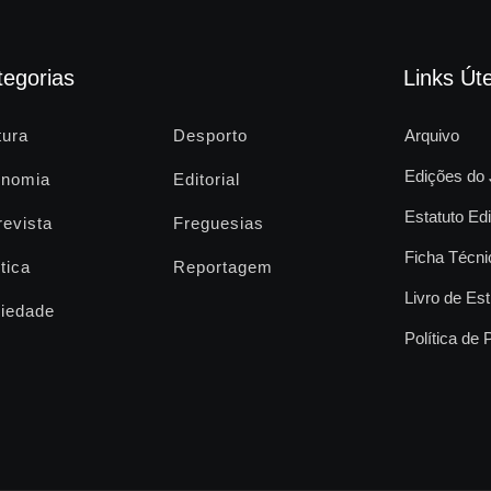
tegorias
Links Úte
tura
Desporto
Arquivo
Edições do 
nomia
Editorial
Estatuto Edi
revista
Freguesias
Ficha Técni
tica
Reportagem
Livro de Est
iedade
Política de 