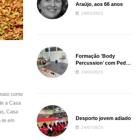
Araújo, aos 66 anos
24/03/2023
Formação ‘Body
Percussion’ com Pedro
Almeida
20/03/2023
 maio como
te a Casa
as, Casa
Desporto jovem adiado
a-te em
24/07/2023