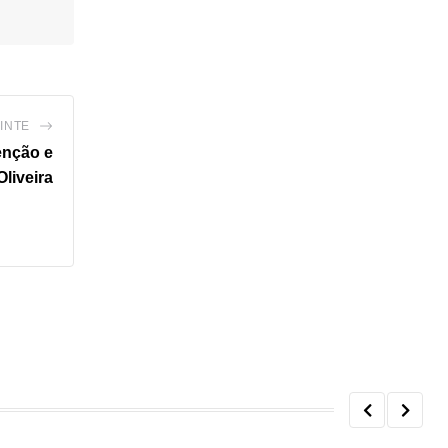
INTE
enção e
liveira