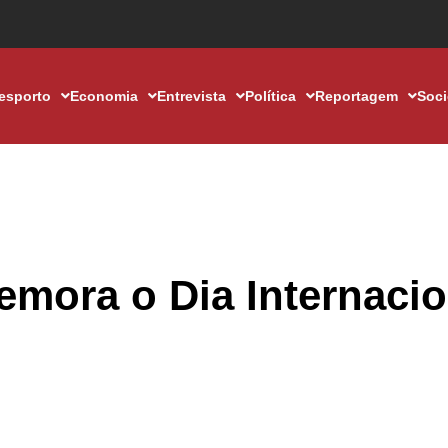
esporto
Economia
Entrevista
Política
Reportagem
Soc
emora o Dia Internacio