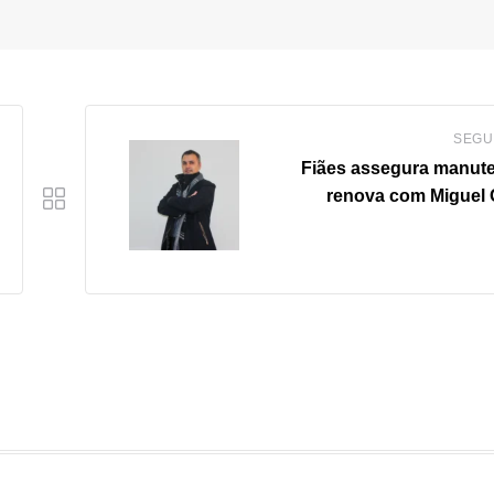
SEGU
Fiães assegura manut
renova com Miguel O