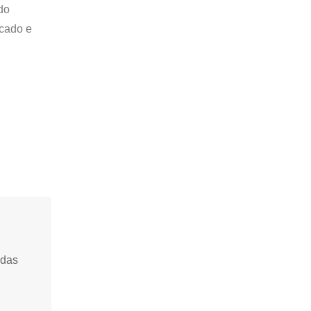
do
icado e
idas