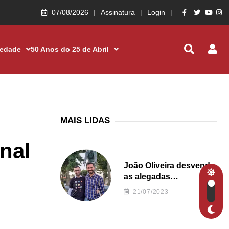
07/08/2026
Assinatura
Login
iedade
50 Anos do 25 de Abril
MAIS LIDAS
nal
João Oliveira desvenda
as alegadas
irregularidades da
21/07/2023
Junta de Freguesia S.
João de Ver