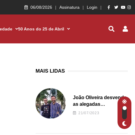
06/08/2026
Assinatura
Login
iedade
50 Anos do 25 de Abril
MAIS LIDAS
João Oliveira desvenda
as alegadas
irregularidades da
21/07/2023
Junta de Freguesia S.
João de Ver