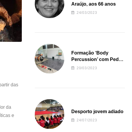
Araújo, aos 66 anos
24/03/2023
Formação ‘Body
Percussion’ com Pedro
Almeida
20/03/2023
artir das
dor da
Desporto jovem adiado
ticas e
24/07/2023