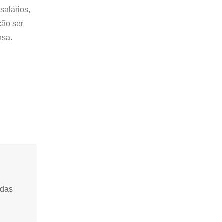
salários,
ção ser
nsa.
idas