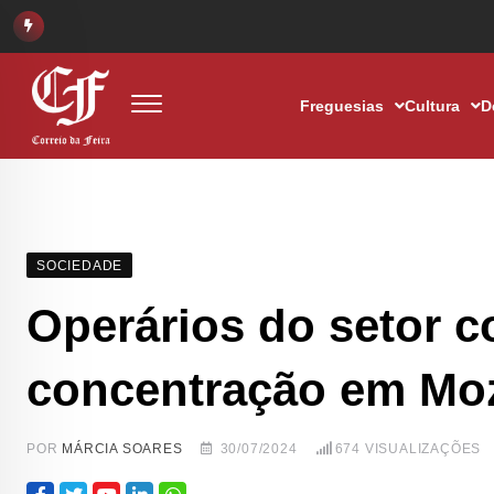
Freguesias
Cultura
D
SOCIEDADE
Operários do setor co
concentração em Mo
POR
MÁRCIA SOARES
30/07/2024
674
VISUALIZAÇÕES