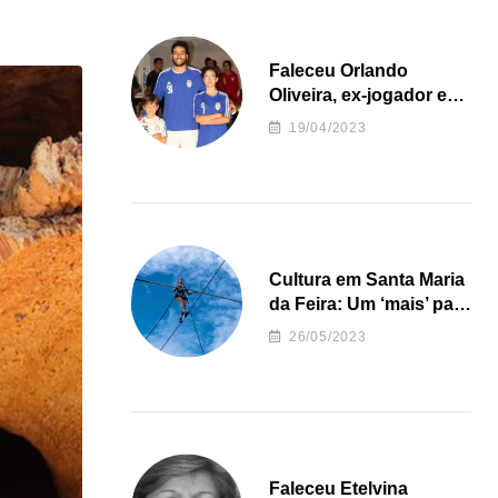
Faleceu Orlando
Oliveira, ex-jogador e
treinador da formação
19/04/2023
de andebol do Feirense
Cultura em Santa Maria
da Feira: Um ‘mais’ para
o Concelho
26/05/2023
Faleceu Etelvina