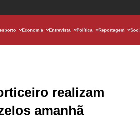
esporto
Economia
Entrevista
Política
Reportagem
Soc
rticeiro realizam
zelos amanhã