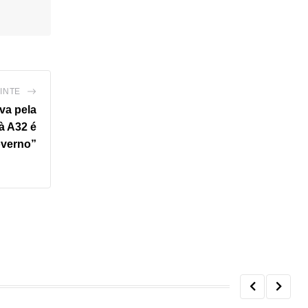
INTE
va pela
à A32 é
overno”