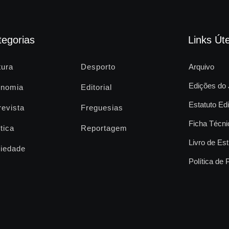
tegorias
Links Úte
tura
Desporto
Arquivo
Edições do 
nomia
Editorial
Estatuto Edi
revista
Freguesias
Ficha Técni
tica
Reportagem
Livro de Est
iedade
Política de 