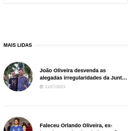
MAIS LIDAS
João Oliveira desvenda as
alegadas irregularidades da Junta
de Freguesia S. João de Ver
21/07/2023
Faleceu Orlando Oliveira, ex-