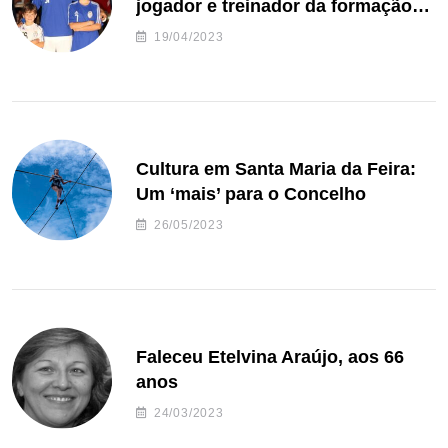
jogador e treinador da formação
de andebol do Feirense
19/04/2023
Cultura em Santa Maria da Feira:
Um ‘mais’ para o Concelho
26/05/2023
Faleceu Etelvina Araújo, aos 66
anos
24/03/2023