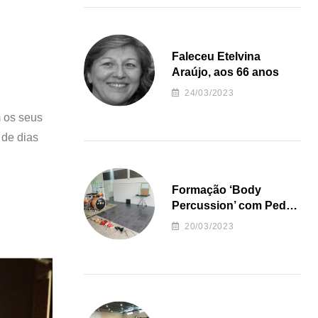
Faleceu Etelvina
Araújo, aos 66 anos
24/03/2023
m os seus
 de dias
Formação ‘Body
Percussion’ com Pedro
Almeida
20/03/2023