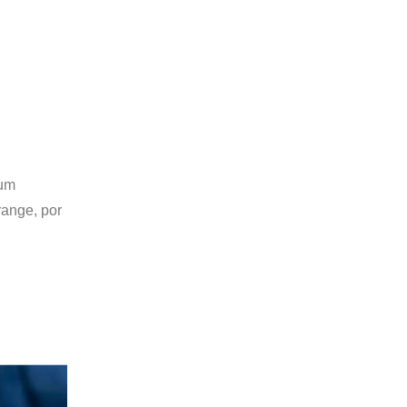
 um
range, por