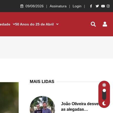
09/08/2026
Assinatura
Login
iedade
50 Anos do 25 de Abril
MAIS LIDAS
João Oliveira desvenda
as alegadas