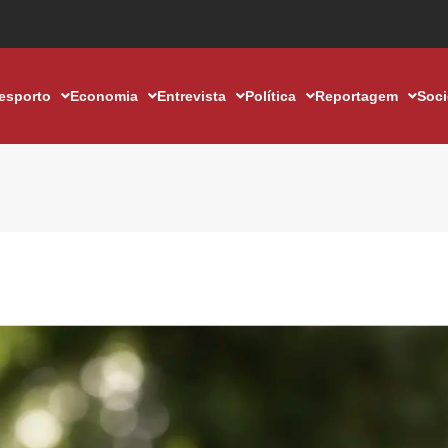
esporto
Economia
Entrevista
Política
Reportagem
Soc